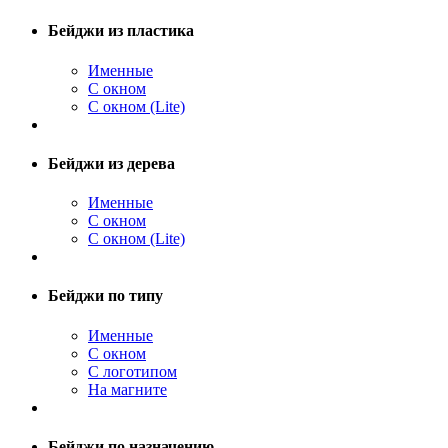
Бейджи из пластика
Именные
С окном
С окном (Lite)
Бейджи из дерева
Именные
С окном
С окном (Lite)
Бейджи по типу
Именные
С окном
С логотипом
На магните
Бейджи по назначению