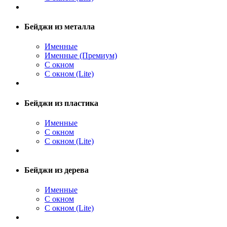
Бейджи из металла
Именные
Именные (Премиум)
С окном
С окном (Lite)
Бейджи из пластика
Именные
С окном
С окном (Lite)
Бейджи из дерева
Именные
С окном
С окном (Lite)