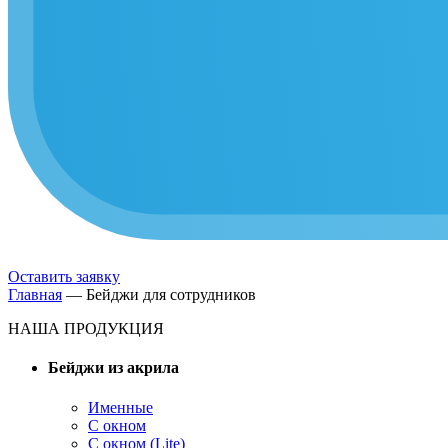
Оставить заявку
Главная
—
Бейджи для сотрудников
НАША ПРОДУКЦИЯ
Бейджи из акрила
Именные
С окном
С окном (Lite)