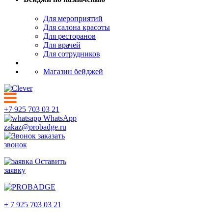
Для мероприятий
Для салона красоты
Для ресторанов
Для врачей
Для сотрудников
Магазин бейджей
+7 925 703 03 21
WhatsApp
zakaz@probadge.ru
заказать
звонок
Оставить
заявку
Обнинск
+ 7 925 703 03 21