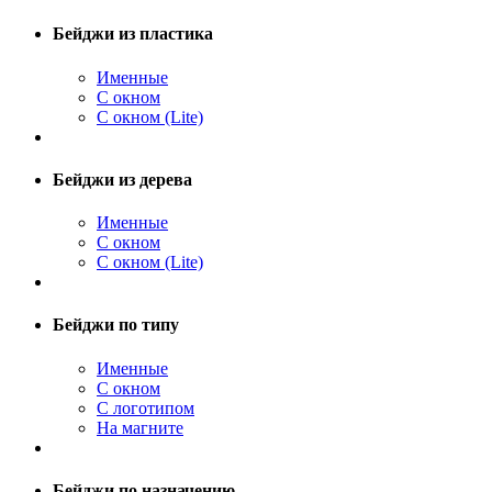
Бейджи из пластика
Именные
С окном
С окном (Lite)
Бейджи из дерева
Именные
С окном
С окном (Lite)
Бейджи по типу
Именные
С окном
С логотипом
На магните
Бейджи по назначению