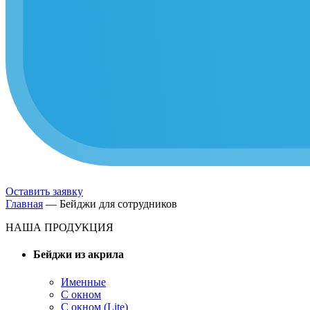
Оставить заявку
Главная
—
Бейджи для сотрудников
НАША ПРОДУКЦИЯ
Бейджи из акрила
Именные
С окном
С окном (Lite)