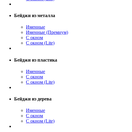
Бейджи из металла
Именные
Именные (Премиум)
С окном
С окном (Lite)
Бейджи из пластика
Именные
С окном
С окном (Lite)
Бейджи из дерева
Именные
С окном
С окном (Lite)