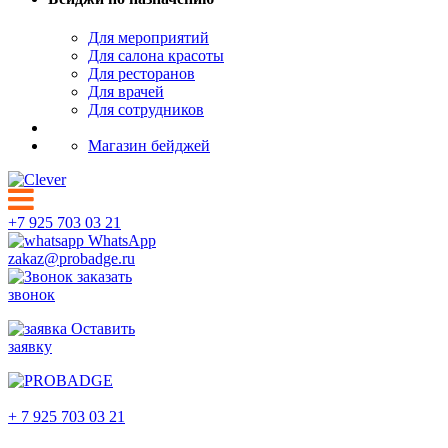
Для мероприятий
Для салона красоты
Для ресторанов
Для врачей
Для сотрудников
Магазин бейджей
+7 925 703 03 21
WhatsApp
zakaz@probadge.ru
заказать
звонок
Оставить
заявку
Обнинск
+ 7 925 703 03 21