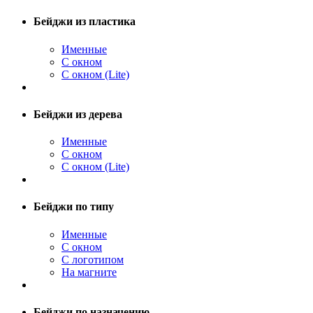
Бейджи из пластика
Именные
С окном
С окном (Lite)
Бейджи из дерева
Именные
С окном
С окном (Lite)
Бейджи по типу
Именные
С окном
С логотипом
На магните
Бейджи по назначению