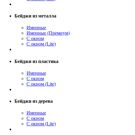
Бейджи из металла
Именные
Именные (Премиум)
С окном
С окном (Lite)
Бейджи из пластика
Именные
С окном
С окном (Lite)
Бейджи из дерева
Именные
С окном
С окном (Lite)