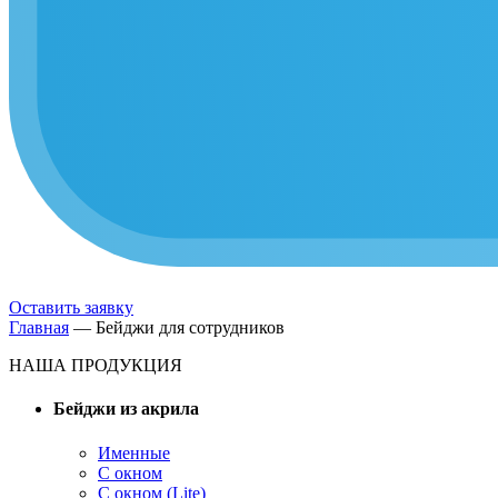
Оставить заявку
Главная
—
Бейджи для сотрудников
НАША ПРОДУКЦИЯ
Бейджи из акрила
Именные
С окном
С окном (Lite)