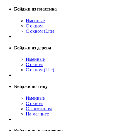
Бейджи из пластика
Именные
С окном
С окном (Lite)
Бейджи из дерева
Именные
С окном
С окном (Lite)
Бейджи по типу
Именные
С окном
С логотипом
На магните
Бейджи по назначению