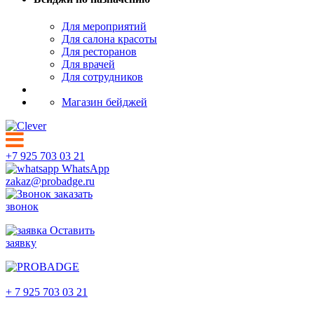
Для мероприятий
Для салона красоты
Для ресторанов
Для врачей
Для сотрудников
Магазин бейджей
+7 925 703 03 21
WhatsApp
zakaz@probadge.ru
заказать
звонок
Оставить
заявку
Иваново
+ 7 925 703 03 21