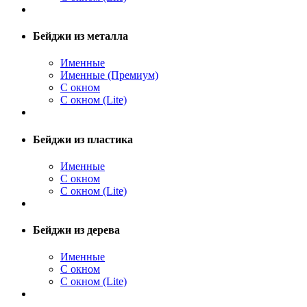
Бейджи из металла
Именные
Именные (Премиум)
С окном
С окном (Lite)
Бейджи из пластика
Именные
С окном
С окном (Lite)
Бейджи из дерева
Именные
С окном
С окном (Lite)