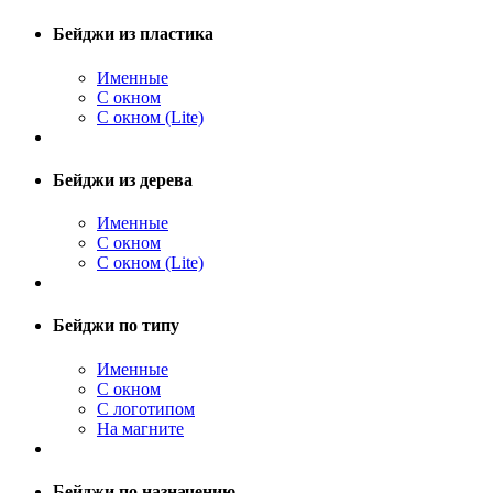
Бейджи из пластика
Именные
С окном
С окном (Lite)
Бейджи из дерева
Именные
С окном
С окном (Lite)
Бейджи по типу
Именные
С окном
С логотипом
На магните
Бейджи по назначению