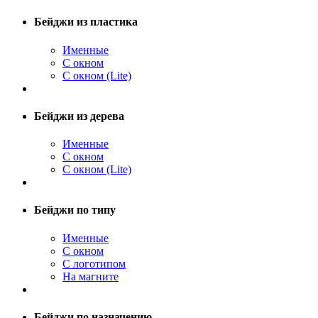
Бейджи из пластика
Именные
С окном
С окном (Lite)
Бейджи из дерева
Именные
С окном
С окном (Lite)
Бейджи по типу
Именные
С окном
С логотипом
На магните
Бейджи по назначению