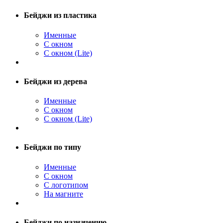
Бейджи из пластика
Именные
С окном
С окном (Lite)
Бейджи из дерева
Именные
С окном
С окном (Lite)
Бейджи по типу
Именные
С окном
С логотипом
На магните
Бейджи по назначению