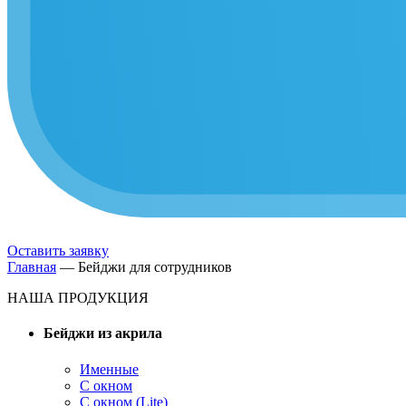
Оставить заявку
Главная
—
Бейджи для сотрудников
НАША ПРОДУКЦИЯ
Бейджи из акрила
Именные
С окном
С окном (Lite)