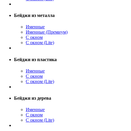
Бейджи из металла
Именные
Именные (Премиум)
С окном
С окном (Lite)
Бейджи из пластика
Именные
С окном
С окном (Lite)
Бейджи из дерева
Именные
С окном
С окном (Lite)