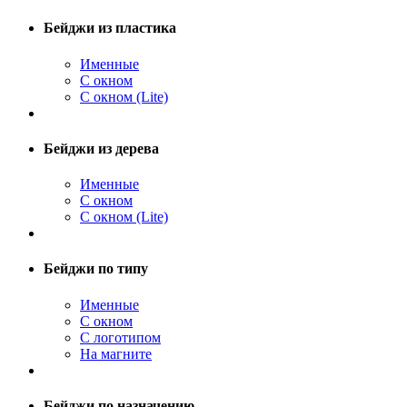
Бейджи из пластика
Именные
С окном
С окном (Lite)
Бейджи из дерева
Именные
С окном
С окном (Lite)
Бейджи по типу
Именные
С окном
С логотипом
На магните
Бейджи по назначению