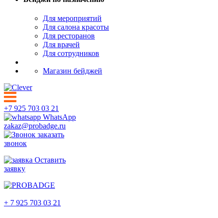
Для мероприятий
Для салона красоты
Для ресторанов
Для врачей
Для сотрудников
Магазин бейджей
+7 925 703 03 21
WhatsApp
zakaz@probadge.ru
заказать
звонок
Оставить
заявку
Грозный
+ 7 925 703 03 21