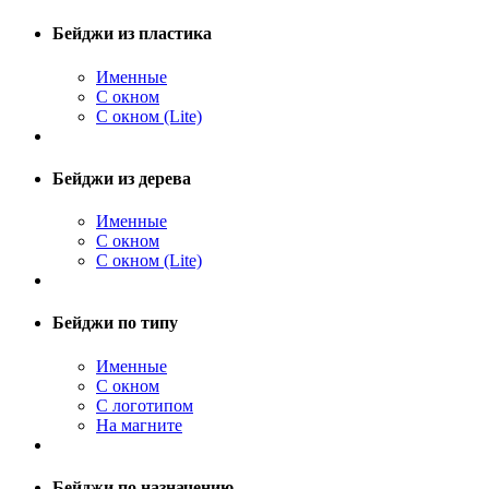
Бейджи из пластика
Именные
С окном
С окном (Lite)
Бейджи из дерева
Именные
С окном
С окном (Lite)
Бейджи по типу
Именные
С окном
С логотипом
На магните
Бейджи по назначению