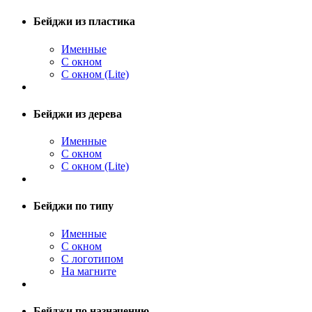
Бейджи из пластика
Именные
С окном
С окном (Lite)
Бейджи из дерева
Именные
С окном
С окном (Lite)
Бейджи по типу
Именные
С окном
С логотипом
На магните
Бейджи по назначению