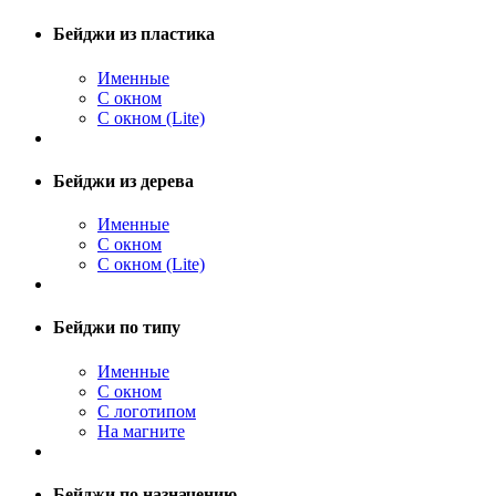
Бейджи из пластика
Именные
С окном
С окном (Lite)
Бейджи из дерева
Именные
С окном
С окном (Lite)
Бейджи по типу
Именные
С окном
С логотипом
На магните
Бейджи по назначению