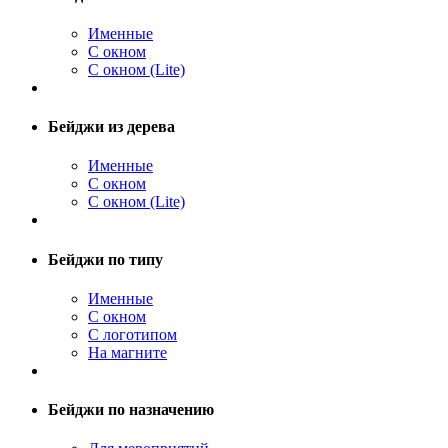
Именные
С окном
С окном (Lite)
Бейджи из дерева
Именные
С окном
С окном (Lite)
Бейджи по типу
Именные
С окном
С логотипом
На магните
Бейджи по назначению