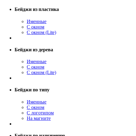
Бейджи из пластика
Именные
С окном
С окном (Lite)
Бейджи из дерева
Именные
С окном
С окном (Lite)
Бейджи по типу
Именные
С окном
С логотипом
На магните
Бейджи по назначению