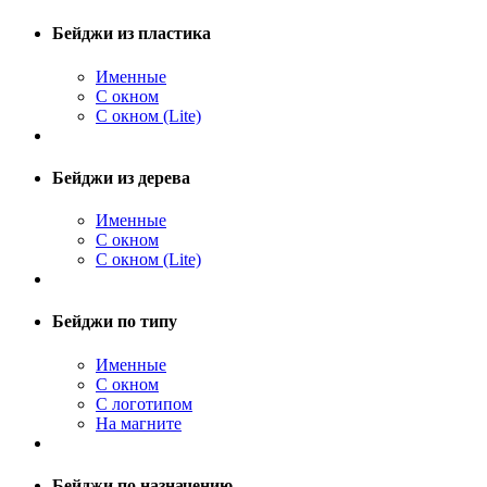
Бейджи из пластика
Именные
С окном
С окном (Lite)
Бейджи из дерева
Именные
С окном
С окном (Lite)
Бейджи по типу
Именные
С окном
С логотипом
На магните
Бейджи по назначению