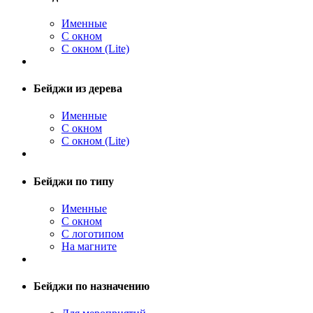
Именные
С окном
С окном (Lite)
Бейджи из дерева
Именные
С окном
С окном (Lite)
Бейджи по типу
Именные
С окном
С логотипом
На магните
Бейджи по назначению