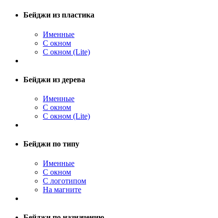
Бейджи из пластика
Именные
С окном
С окном (Lite)
Бейджи из дерева
Именные
С окном
С окном (Lite)
Бейджи по типу
Именные
С окном
С логотипом
На магните
Бейджи по назначению