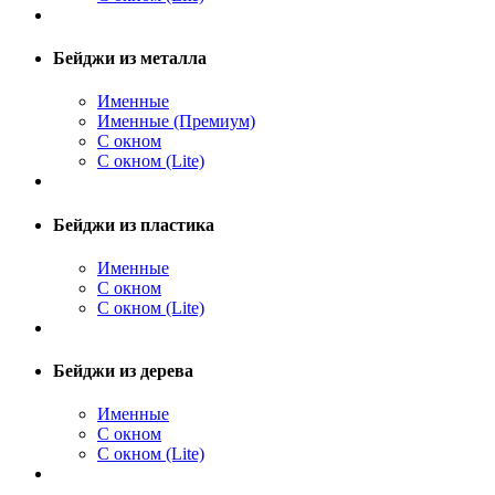
Бейджи из металла
Именные
Именные (Премиум)
С окном
С окном (Lite)
Бейджи из пластика
Именные
С окном
С окном (Lite)
Бейджи из дерева
Именные
С окном
С окном (Lite)