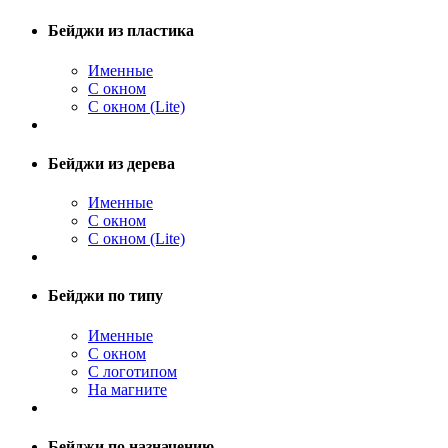
Бейджи из пластика
Именные
С окном
С окном (Lite)
Бейджи из дерева
Именные
С окном
С окном (Lite)
Бейджи по типу
Именные
С окном
С логотипом
На магните
Бейджи по назначению