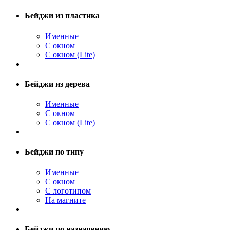
Бейджи из пластика
Именные
С окном
С окном (Lite)
Бейджи из дерева
Именные
С окном
С окном (Lite)
Бейджи по типу
Именные
С окном
С логотипом
На магните
Бейджи по назначению