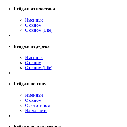
Бейджи из пластика
Именные
С окном
С окном (Lite)
Бейджи из дерева
Именные
С окном
С окном (Lite)
Бейджи по типу
Именные
С окном
С логотипом
На магните
Бейджи по назначению