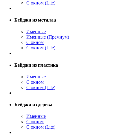
С окном (Lite)
Бейджи из металла
Именные
Именные (Премиум)
С окном
С окном (Lite)
Бейджи из пластика
Именные
С окном
С окном (Lite)
Бейджи из дерева
Именные
С окном
С окном (Lite)