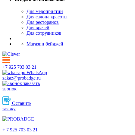
Для мероприятий
Для салона красоты
Для ресторанов
Для врачей
Для сотрудников
Магазин бейджей
+7 925 703 03 21
WhatsApp
zakaz@probadge.ru
заказать
звонок
Оставить
заявку
Брянск
+ 7 925 703 03 21