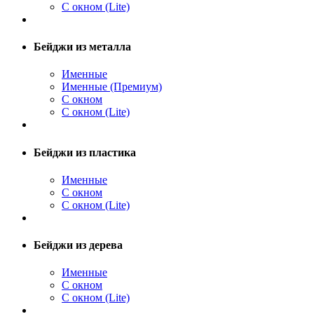
С окном (Lite)
Бейджи из металла
Именные
Именные (Премиум)
С окном
С окном (Lite)
Бейджи из пластика
Именные
С окном
С окном (Lite)
Бейджи из дерева
Именные
С окном
С окном (Lite)