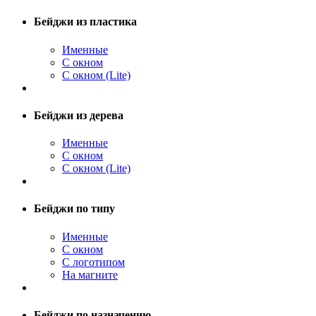
Бейджи из пластика
Именные
С окном
С окном (Lite)
Бейджи из дерева
Именные
С окном
С окном (Lite)
Бейджи по типу
Именные
С окном
С логотипом
На магните
Бейджи по назначению