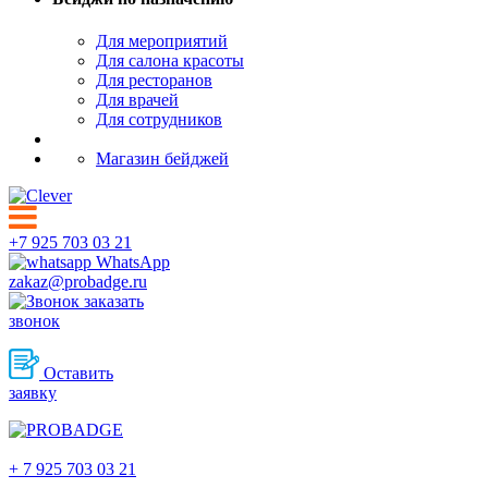
Для мероприятий
Для салона красоты
Для ресторанов
Для врачей
Для сотрудников
Магазин бейджей
+7 925 703 03 21
WhatsApp
zakaz@probadge.ru
заказать
звонок
Оставить
заявку
Петрозаводск
+ 7 925 703 03 21