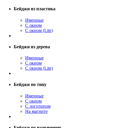
Бейджи из пластика
Именные
С окном
С окном (Lite)
Бейджи из дерева
Именные
С окном
С окном (Lite)
Бейджи по типу
Именные
С окном
С логотипом
На магните
Бейджи по назначению