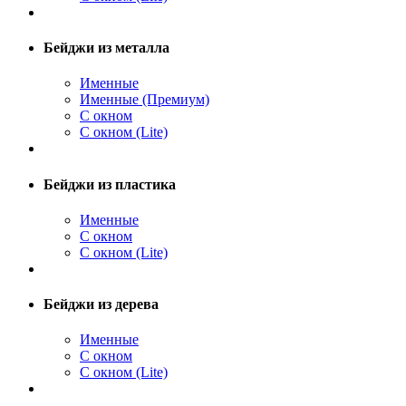
Бейджи из металла
Именные
Именные (Премиум)
С окном
С окном (Lite)
Бейджи из пластика
Именные
С окном
С окном (Lite)
Бейджи из дерева
Именные
С окном
С окном (Lite)