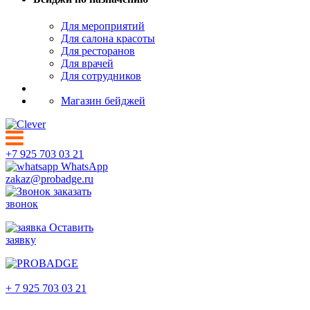
Для мероприятий
Для салона красоты
Для ресторанов
Для врачей
Для сотрудников
Магазин бейджей
+7 925 703 03 21
WhatsApp
zakaz@probadge.ru
заказать
звонок
Оставить
заявку
Волгоград
+ 7 925 703 03 21