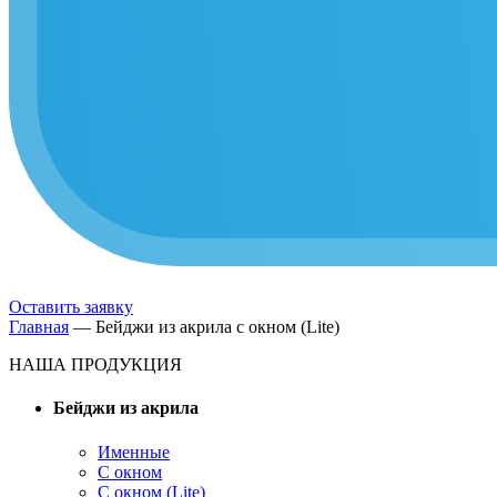
Оставить заявку
Главная
—
Бейджи из акрила с окном (Lite)
НАША ПРОДУКЦИЯ
Бейджи из акрила
Именные
С окном
С окном (Lite)