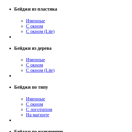
Бейджи из пластика
Именные
С окном
С окном (Lite)
Бейджи из дерева
Именные
С окном
С окном (Lite)
Бейджи по типу
Именные
С окном
С логотипом
На магните
Бейджи по назначению