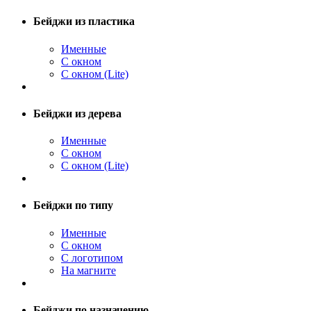
Бейджи из пластика
Именные
С окном
С окном (Lite)
Бейджи из дерева
Именные
С окном
С окном (Lite)
Бейджи по типу
Именные
С окном
С логотипом
На магните
Бейджи по назначению