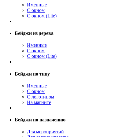
Именные
С окном
С окном (Lite)
Бейджи из дерева
Именные
С окном
С окном (Lite)
Бейджи по типу
Именные
С окном
С логотипом
На магните
Бейджи по назначению
Для мероприятий