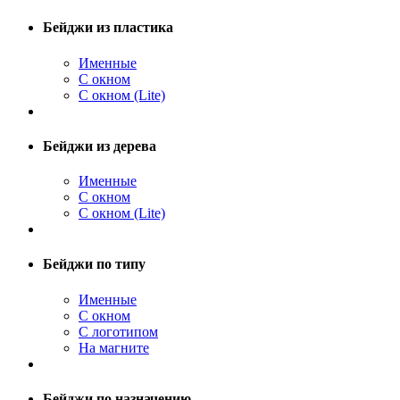
Бейджи из пластика
Именные
С окном
С окном (Lite)
Бейджи из дерева
Именные
С окном
С окном (Lite)
Бейджи по типу
Именные
С окном
С логотипом
На магните
Бейджи по назначению