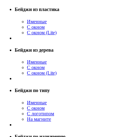
Бейджи из пластика
Именные
С окном
С окном (Lite)
Бейджи из дерева
Именные
С окном
С окном (Lite)
Бейджи по типу
Именные
С окном
С логотипом
На магните
Бейджи по назначению