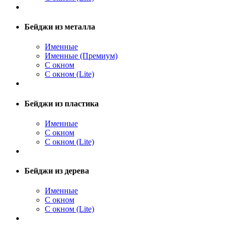
Бейджи из металла
Именные
Именные (Премиум)
С окном
С окном (Lite)
Бейджи из пластика
Именные
С окном
С окном (Lite)
Бейджи из дерева
Именные
С окном
С окном (Lite)