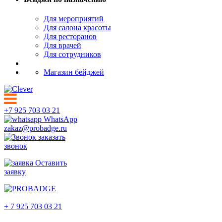
Для мероприятий
Для салона красоты
Для ресторанов
Для врачей
Для сотрудников
Магазин бейджей
+7 925 703 03 21
WhatsApp
zakaz@probadge.ru
заказать
звонок
Оставить
заявку
Армавир
+ 7 925 703 03 21