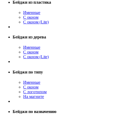
Бейджи из пластика
Именные
С окном
С окном (Lite)
Бейджи из дерева
Именные
С окном
С окном (Lite)
Бейджи по типу
Именные
С окном
С логотипом
На магните
Бейджи по назначению