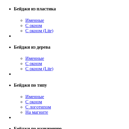
Бейджи из пластика
Именные
С окном
С окном (Lite)
Бейджи из дерева
Именные
С окном
С окном (Lite)
Бейджи по типу
Именные
С окном
С логотипом
На магните
Бейджи по назначению