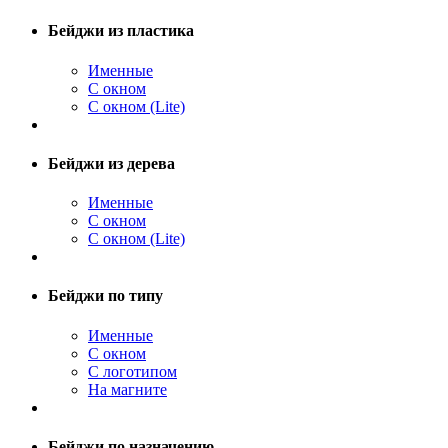
Бейджи из пластика
Именные
С окном
С окном (Lite)
Бейджи из дерева
Именные
С окном
С окном (Lite)
Бейджи по типу
Именные
С окном
С логотипом
На магните
Бейджи по назначению