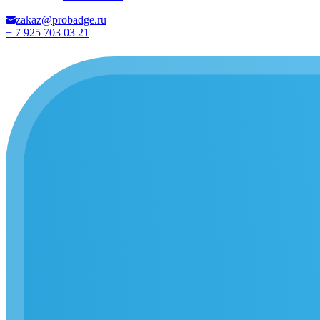
zakaz@probadge.ru
+ 7 925 703 03 21