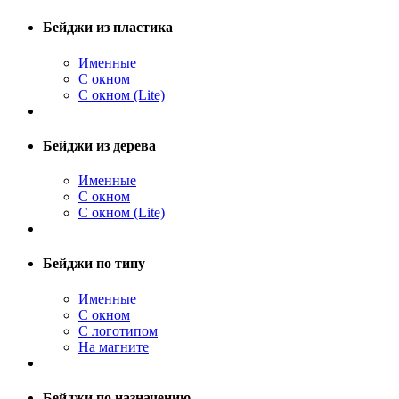
Бейджи из пластика
Именные
С окном
С окном (Lite)
Бейджи из дерева
Именные
С окном
С окном (Lite)
Бейджи по типу
Именные
С окном
С логотипом
На магните
Бейджи по назначению