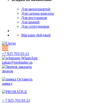
Для мероприятий
Для салона красоты
Для ресторанов
Для врачей
Для сотрудников
Магазин бейджей
+7 925 703 03 21
WhatsApp
zakaz@probadge.ru
заказать
звонок
Оставить
заявку
Пермь
+ 7 925 703 03 21