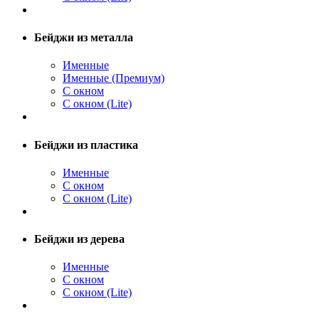
Бейджи из металла
Именные
Именные (Премиум)
С окном
С окном (Lite)
Бейджи из пластика
Именные
С окном
С окном (Lite)
Бейджи из дерева
Именные
С окном
С окном (Lite)