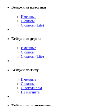
Бейджи из пластика
Именные
С окном
С окном (Lite)
Бейджи из дерева
Именные
С окном
С окном (Lite)
Бейджи по типу
Именные
С окном
С логотипом
На магните
Бейджи по назначению