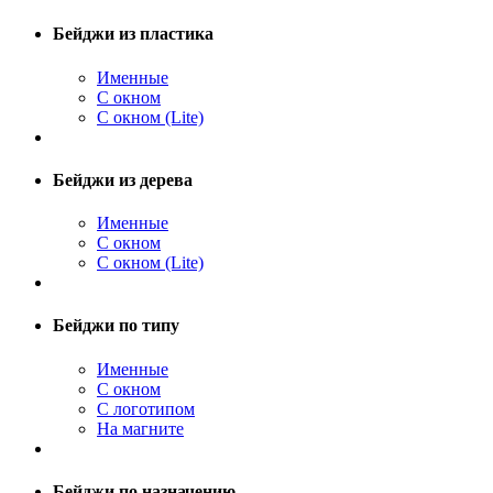
Бейджи из пластика
Именные
С окном
С окном (Lite)
Бейджи из дерева
Именные
С окном
С окном (Lite)
Бейджи по типу
Именные
С окном
С логотипом
На магните
Бейджи по назначению