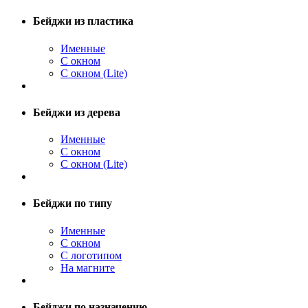
Бейджи из пластика
Именные
С окном
С окном (Lite)
Бейджи из дерева
Именные
С окном
С окном (Lite)
Бейджи по типу
Именные
С окном
С логотипом
На магните
Бейджи по назначению