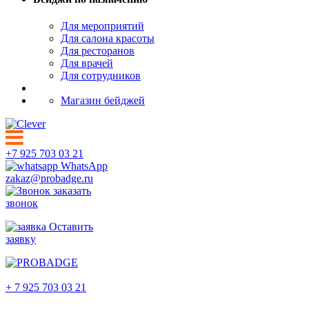
Для мероприятий
Для салона красоты
Для ресторанов
Для врачей
Для сотрудников
Магазин бейджей
+7 925 703 03 21
WhatsApp
zakaz@probadge.ru
заказать
звонок
Оставить
заявку
Чехов
+ 7 925 703 03 21