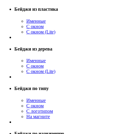
Бейджи из пластика
Именные
С окном
С окном (Lite)
Бейджи из дерева
Именные
С окном
С окном (Lite)
Бейджи по типу
Именные
С окном
С логотипом
На магните
Бейджи по назначению