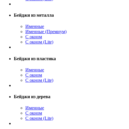
Бейджи из металла
Именные
Именные (Премиум)
С окном
С окном (Lite)
Бейджи из пластика
Именные
С окном
С окном (Lite)
Бейджи из дерева
Именные
С окном
С окном (Lite)