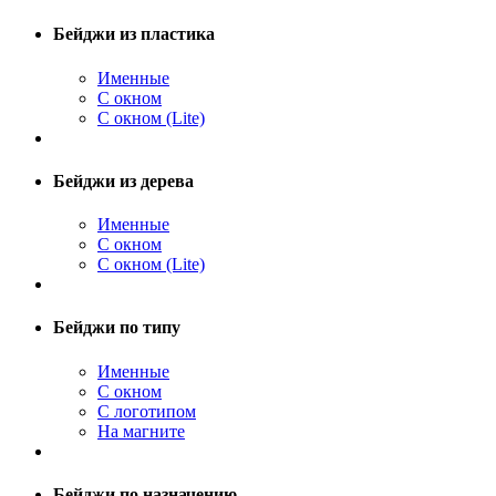
Бейджи из пластика
Именные
С окном
С окном (Lite)
Бейджи из дерева
Именные
С окном
С окном (Lite)
Бейджи по типу
Именные
С окном
С логотипом
На магните
Бейджи по назначению