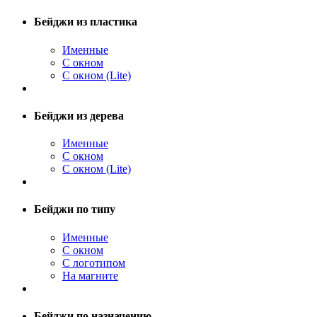
Бейджи из пластика
Именные
С окном
С окном (Lite)
Бейджи из дерева
Именные
С окном
С окном (Lite)
Бейджи по типу
Именные
С окном
С логотипом
На магните
Бейджи по назначению