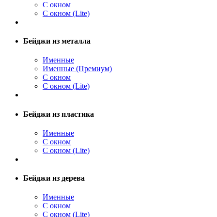
С окном
С окном (Lite)
Бейджи из металла
Именные
Именные (Премиум)
С окном
С окном (Lite)
Бейджи из пластика
Именные
С окном
С окном (Lite)
Бейджи из дерева
Именные
С окном
С окном (Lite)