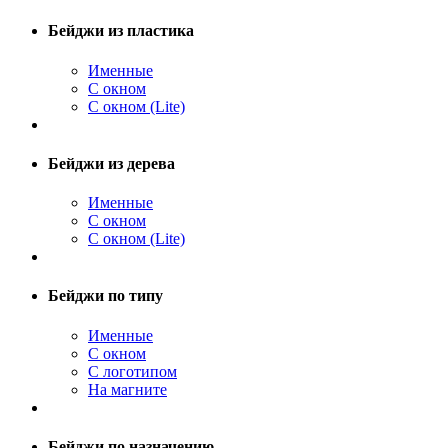
Бейджи из пластика
Именные
С окном
С окном (Lite)
Бейджи из дерева
Именные
С окном
С окном (Lite)
Бейджи по типу
Именные
С окном
С логотипом
На магните
Бейджи по назначению