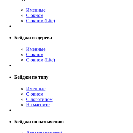
Именные
С окном
С окном (Lite)
Бейджи из дерева
Именные
С окном
С окном (Lite)
Бейджи по типу
Именные
С окном
С логотипом
На магните
Бейджи по назначению