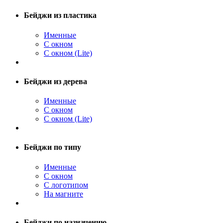
Бейджи из пластика
Именные
С окном
С окном (Lite)
Бейджи из дерева
Именные
С окном
С окном (Lite)
Бейджи по типу
Именные
С окном
С логотипом
На магните
Бейджи по назначению