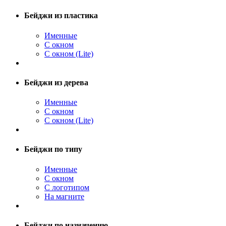
Бейджи из пластика
Именные
С окном
С окном (Lite)
Бейджи из дерева
Именные
С окном
С окном (Lite)
Бейджи по типу
Именные
С окном
С логотипом
На магните
Бейджи по назначению