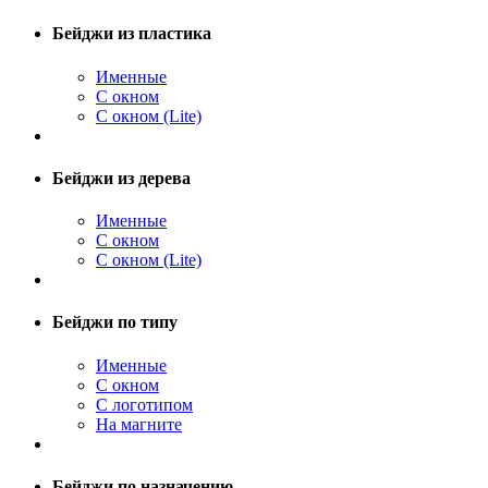
Бейджи из пластика
Именные
С окном
С окном (Lite)
Бейджи из дерева
Именные
С окном
С окном (Lite)
Бейджи по типу
Именные
С окном
С логотипом
На магните
Бейджи по назначению